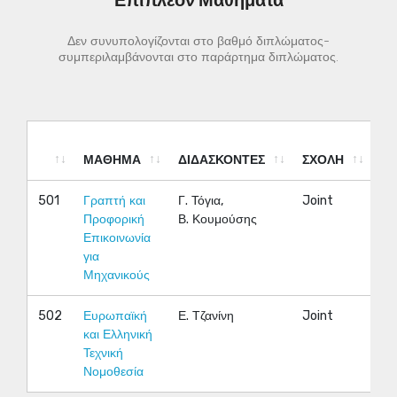
Επιπλέον Μαθήματα
Δεν συνυπολογίζονται στο βαθμό διπλώματος-
συμπεριλαμβάνονται στο παράρτημα διπλώματος.
ΜΑΘΗΜΑ
ΔΙΔΑΣΚΟΝΤΕΣ
ΣΧΟΛΗ
Ε
ΜΑΘΗΜΑ
ΔΙΔΑΣΚΟΝΤΕΣ
ΣΧΟΛΗ
Ε
501
Γραπτή και
Γ. Τόγια,
Joint
Χε
Προφορική
Β. Κουμούσης
Επικοινωνία
για
Μηχανικούς
502
Ευρωπαϊκή
Ε. Τζανίνη
Joint
Εα
και Ελληνική
Τεχνική
Νομοθεσία