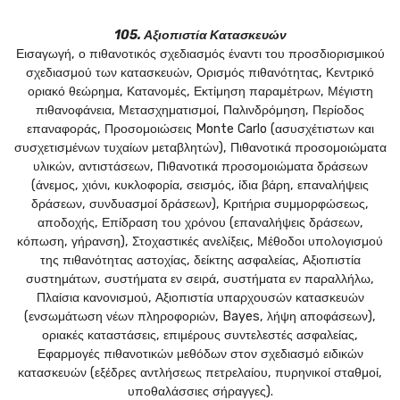
105. Αξιοπιστία Κατασκευών
Εισαγωγή, ο πιθανοτικός σχεδιασμός έναντι του προσδιορισμικού
σχεδιασμού των κατασκευών, Ορισμός πιθανότητας, Κεντρικό
οριακό θεώρημα, Κατανομές, Εκτίμηση παραμέτρων, Μέγιστη
πιθανοφάνεια, Μετασχηματισμοί, Παλινδρόμηση, Περίοδος
επαναφοράς, Προσομοιώσεις Monte Carlo (ασυσχέτιστων και
συσχετισμένων τυχαίων μεταβλητών), Πιθανοτικά προσομοιώματα
υλικών, αντιστάσεων, Πιθανοτικά προσομοιώματα δράσεων
(άνεμος, χιόνι, κυκλοφορία, σεισμός, ίδια βάρη, επαναλήψεις
δράσεων, συνδυασμοί δράσεων), Κριτήρια συμμορφώσεως,
αποδοχής, Επίδραση του χρόνου (επαναλήψεις δράσεων,
κόπωση, γήρανση), Στοχαστικές ανελίξεις, Μέθοδοι υπολογισμού
της πιθανότητας αστοχίας, δείκτης ασφαλείας, Αξιοπιστία
συστημάτων, συστήματα εν σειρά, συστήματα εν παραλλήλω,
Πλαίσια κανονισμού, Αξιοπιστία υπαρχουσών κατασκευών
(ενσωμάτωση νέων πληροφοριών, Bayes, λήψη αποφάσεων),
οριακές καταστάσεις, επιμέρους συντελεστές ασφαλείας,
Εφαρμογές πιθανοτικών μεθόδων στον σχεδιασμό ειδικών
κατασκευών (εξέδρες αντλήσεως πετρελαίου, πυρηνικοί σταθμοί,
υποθαλάσσιες σήραγγες).