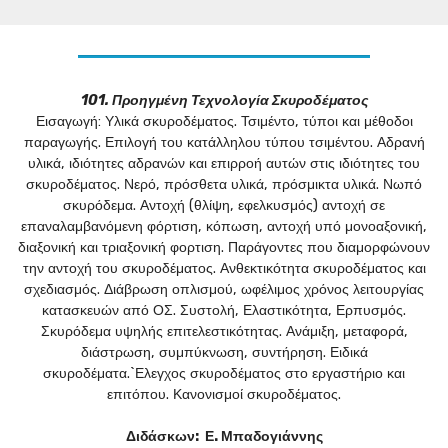
101. Προηγμένη Τεχνολογία Σκυροδέματος
Εισαγωγή: Υλικά σκυροδέματος. Τσιμέντο, τύποι και μέθοδοι
παραγωγής. Επιλογή του κατάλληλου τύπου τσιμέντου. Αδρανή
υλικά, ιδιότητες αδρανών και επιρροή αυτών στις ιδιότητες του
σκυροδέματος. Νερό, πρόσθετα υλικά, πρόσμικτα υλικά. Νωπό
σκυρόδεμα. Αντοχή (θλίψη, εφελκυσμός) αντοχή σε
επαναλαμβανόμενη φόρτιση, κόπωση, αντοχή υπό μονοαξονική,
διαξονική και τριαξονική φορτιση. Παράγοντες που διαμορφώνουν
την αντοχή του σκυροδέματος. Ανθεκτικότητα σκυροδέματος και
σχεδιασμός. Διάβρωση οπλισμού, ωφέλιμος χρόνος λειτουργίας
κατασκευών από ΟΣ. Συστολή, Ελαστικότητα, Ερπυσμός.
Σκυρόδεμα υψηλής επιτελεστικότητας. Ανάμιξη, μεταφορά,
διάστρωση, συμπύκνωση, συντήρηση. Ειδικά
σκυροδέματα.`Ελεγχος σκυροδέματος στο εργαστήριο και
επιτόπου. Κανονισμοί σκυροδέματος.
Διδάσκων: Ε. Μπαδογιάννης