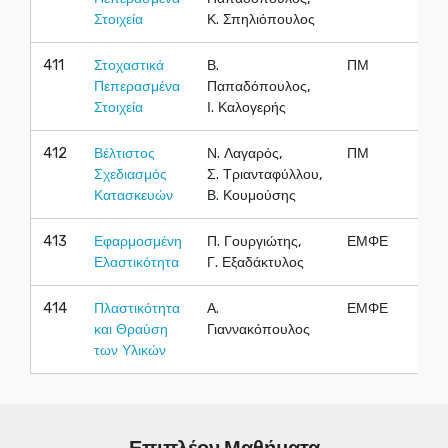
Στοιχεία
Κ. Σπηλιόπουλος
411
Στοχαστικά
Β.
ΠΜ
Ε
Πεπερασμένα
Παπαδόπουλος,
Στοιχεία
Ι. Καλογερής
412
Βέλτιστος
Ν. Λαγαρός,
ΠΜ
Ε
Σχεδιασμός
Σ. Τριανταφύλλου,
Κατασκευών
Β. Κουμούσης
413
Εφαρμοσμένη
Π. Γουργιώτης,
ΕΜΦΕ
Ε
Ελαστικότητα
Γ. Εξαδάκτυλος
414
Πλαστικότητα
Α.
ΕΜΦΕ
Ε
και Θραύση
Γιαννακόπουλος
των Υλικών