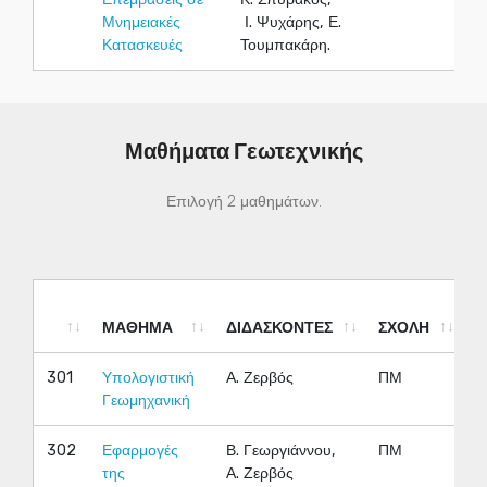
Μνημειακές
Ι. Ψυχάρης, Ε.
Κατασκευές
Τουμπακάρη.
Μαθήματα Γεωτεχνικής
Επιλογή 2 μαθημάτων.
ΜΑΘΗΜΑ
ΔΙΔΑΣΚΟΝΤΕΣ
ΣΧΟΛΗ
Ε
ΜΑΘΗΜΑ
ΔΙΔΑΣΚΟΝΤΕΣ
ΣΧΟΛΗ
Ε
301
Υπολογιστική
Α. Ζερβός
ΠΜ
Χ
Γεωμηχανική
302
Εφαρμογές
Β. Γεωργιάννου,
ΠΜ
Χ
της
Α. Ζερβός