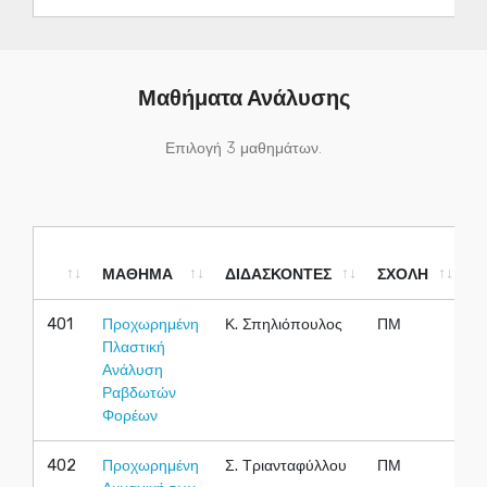
Μαθήματα Ανάλυσης
Επιλογή 3 μαθημάτων.
ΜΑΘΗΜΑ
ΔΙΔΑΣΚΟΝΤΕΣ
ΣΧΟΛΗ
Ε
ΜΑΘΗΜΑ
ΔΙΔΑΣΚΟΝΤΕΣ
ΣΧΟΛΗ
Ε
401
Προχωρημένη
Κ. Σπηλιόπουλος
ΠΜ
Χ
Πλαστική
Ανάλυση
Ραβδωτών
Φορέων
402
Προχωρημένη
Σ. Τριανταφύλλου
ΠΜ
Χ