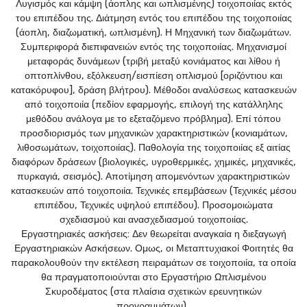
Λυγισμός και κάμψη (άοπλης και ωπλισμένης) τοιχοποιίας εκτός
του επιπέδου της. Διάτμηση εντός του επιπέδου της τοιχοποιίας
(άοπλη, διαζωματική, ωπλισμένη). Η Μηχανική των διαζωμάτων.
Συμπεριφορά διεπιφανειών εντός της τοιχοποιίας. Μηχανισμοί
μεταφοράς δυνάμεων (τριβή μεταξύ κονιάματος και λίθου ή
οπτοπλίνθου, εξόλκευση/εισπίεση οπλισμού [οριζόντιου και
κατακόρυφου], δράση βλήτρου). Μέθοδοι αναλύσεως κατασκευών
από τοιχοποιία (πεδίον εφαρμογής, επιλογή της κατάλληλης
μεθόδου ανάλογα με το εξεταζόμενο πρόβλημα). Επί τόπου
προσδιορισμός των μηχανικών χαρακτηριστικών (κονιαμάτων,
λιθοσωμάτων, τοιχοποιίας). Παθολογία της τοιχοποιίας εξ αιτίας
διαφόρων δράσεων (βιολογικές, υγροθερμικές, χημικές, μηχανικές,
πυρκαγιά, σεισμός). Αποτίμηση απομενόντων χαρακτηριστικών
κατασκευών από τοιχοποιία. Τεχνικές επεμβάσεων (Τεχνικές μέσου
επιπέδου, Τεχνικές υψηλού επιπέδου). Προσομοιώματα
σχεδιασμού και ανασχεδιασμού τοιχοποιίας.
Εργαστηριακές ασκήσεις:
Δεν θεωρείται αναγκαία η διεξαγωγή
Εργαστηριακών Ασκήσεων. Ομως, οι Μεταπτυχιακοί Φοιτητές θα
παρακολουθούν την εκτέλεση πειραμάτων σε τοιχοποιία, τα οποία
θα πραγματοποιούνται στο Εργαστήριο Ωπλισμένου
Σκυροδέματος (στα πλαίσια σχετικών ερευνητικών
προγραμμάτων).