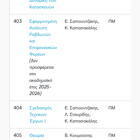
Δυναμική των
Κατασκευών
403
Εφαρμοσμένη
Ε. Σαπουντζάκης,
ΠΜ
Χ
Ανάλυση
Κ. Καπασακάλης
Ραβδωτών
και
Επιφανειακών
Φορέων
(δεν
προσφέρεται
στο
ακαδημαϊκό
έτος 2025-
2026)
404
Σχεδιασμός
Ε. Σαπουντζάκης,
ΠΜ
Χ
Τεχνικών
Λ. Σταυρίδης,
Έργων Ι
Κ. Καπασακάλης
405
Θεωρία
Β. Κουμούσης
ΠΜ
Χ