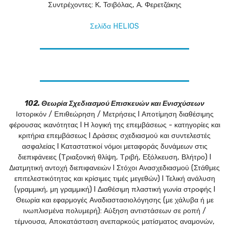
Συντρέχοντες: Κ. Τσιβόλας, Α. Φερετζάκης
Σελίδα HELIOS
102. Θεωρία Σχεδιασμού Επισκευών και Ενισχύσεων
Ιστορικόν / Επιθεώρηση / Μετρήσεις l Αποτίμηση διαθέσιμης
φέρουσας ικανότητας l Η λογική της επεμβάσεως - κατηγορίες και
κριτήρια επεμβάσεως l Δράσεις σχεδιασμού και συντελεστές
ασφαλείας l Καταστατικοί νόμοι μεταφοράς δυνάμεων στις
διεπιφάνειες (Τριαξονική θλίψη, Τριβή, Εξόλκευση, Βλήτρο) l
Διατμητική αντοχή διεπιφανειών l Στόχοι Ανασχεδιασμού (Στάθμες
επιτελεστικότητας και κρίσιμες τιμές μεγεθών) l Τελική ανάλυση
(γραμμική, μη γραμμική) l Διαθέσιμη πλαστική γωνία στροφής l
Θεωρία και εφαρμογές Αναδιαστασιολόγησης (με χάλυβα ή με
ινωπλισμένα πολυμερή): Αύξηση αντιστάσεων σε ροπή /
τέμνουσα, Αποκατάσταση ανεπαρκούς ματίσματος αναμονών,