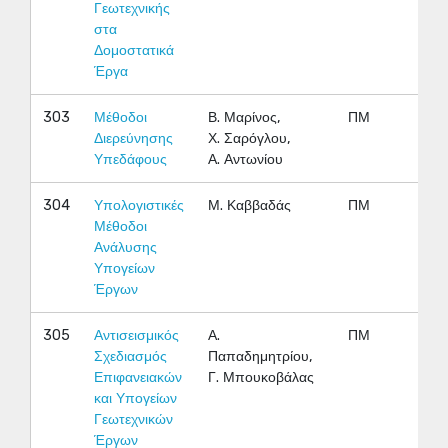
Γεωτεχνικής
στα
Δομοστατικά
Έργα
303
Μέθοδοι
Β. Μαρίνος,
ΠΜ
Χ
Διερεύνησης
Χ. Σαρόγλου,
Υπεδάφους
Α. Αντωνίου
304
Υπολογιστικές
Μ. Καββαδάς
ΠΜ
Ε
Μέθοδοι
Ανάλυσης
Υπογείων
Έργων
305
Αντισεισμικός
Α.
ΠΜ
Ε
Σχεδιασμός
Παπαδημητρίου,
Επιφανειακών
Γ. Μπουκοβάλας
και Υπογείων
Γεωτεχνικών
Έργων