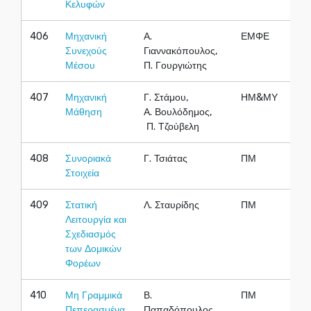
Κελυφών
406
Μηχανική
Α.
ΕΜΦΕ
Χ
Συνεχούς
Γιαννακόπουλος,
Μέσου
Π. Γουργιώτης
407
Μηχανική
Γ. Στάμου,
ΗΜ&ΜΥ
Χ
Μάθηση
Α. Βουλόδημος,
Π. Τζούβελη
408
Συνοριακά
Γ. Τσιάτας
ΠΜ
Ε
Στοιχεία
409
Στατική
Λ. Σταυρίδης
ΠΜ
Ε
Λειτουργία και
Σχεδιασμός
των Δομικών
Φορέων
410
Μη Γραμμικά
Β.
ΠΜ
Ε
Πεπερασμένα
Παπαδόπουλος,